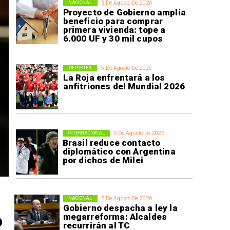
5 De Agosto De 2026
NACIONAL
Proyecto de Gobierno amplía
beneficio para comprar
primera vivienda: tope a
6.000 UF y 30 mil cupos
5 De Agosto De 2026
DEPORTES
La Roja enfrentará a los
anfitriones del Mundial 2026
5 De Agosto De 2026
INTERNACIONAL
Brasil reduce contacto
diplomático con Argentina
por dichos de Milei
5 De Agosto De 2026
NACIONAL
Gobierno despacha a ley la
o
megarreforma: Alcaldes
recurrirán al TC