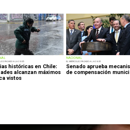
NAL
NACIONAL
LES PASADO A LAS 9:35
EL MIÉRCOLES PASADO A LAS 9:35
ias históricas en Chile:
Senado aprueba mecani
dades alcanzan máximos
de compensación munici
ca vistos