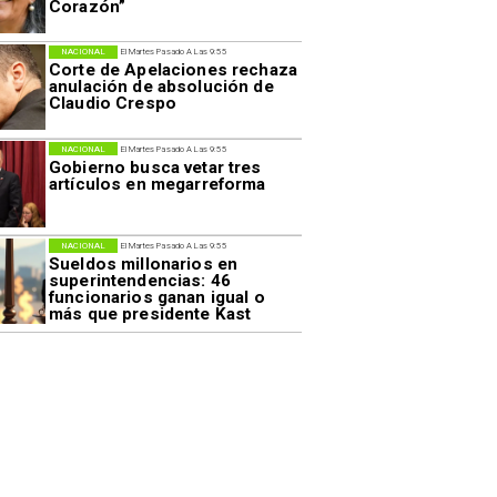
Corazón”
NACIONAL
El Martes Pasado A Las 9:55
Corte de Apelaciones rechaza
anulación de absolución de
Claudio Crespo
NACIONAL
El Martes Pasado A Las 9:55
Gobierno busca vetar tres
artículos en megarreforma
NACIONAL
El Martes Pasado A Las 9:55
Sueldos millonarios en
superintendencias: 46
funcionarios ganan igual o
más que presidente Kast