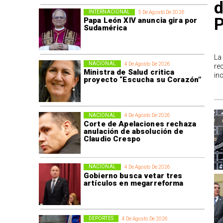
d
INTERNACIONAL
5 De Agosto De 2026
P
Papa León XIV anuncia gira por
Sudamérica
La
NACIONAL
4 De Agosto De 2026
re
Ministra de Salud critica
in
proyecto “Escucha su Corazón”
NACIONAL
4 De Agosto De 2026
Corte de Apelaciones rechaza
anulación de absolución de
Claudio Crespo
NACIONAL
4 De Agosto De 2026
Gobierno busca vetar tres
artículos en megarreforma
DEPORTES
4 De Agosto De 2026