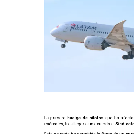
La primera
huelga de pilotos
que ha afect
miércoles, tras llegar a un acuerdo el
Sindicat
Este acuerdo ha permitido la firma de un
nue