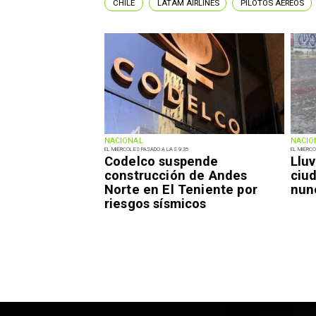
CHILE
LATAM AIRLINES
PILOTOS AÉREOS
NACIONAL
NACIO
EL MIÉRCOLES PASADO A LAS 9:35
EL MIÉRCO
Codelco suspende
Lluv
construcción de Andes
ciu
Norte en El Teniente por
nun
riesgos sísmicos