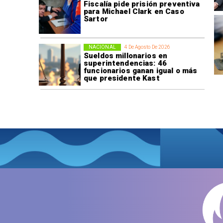
Fiscalía pide prisión preventiva
para Michael Clark en Caso
Sartor
NACIONAL
4 De Agosto De 2026
Sueldos millonarios en
superintendencias: 46
funcionarios ganan igual o más
que presidente Kast