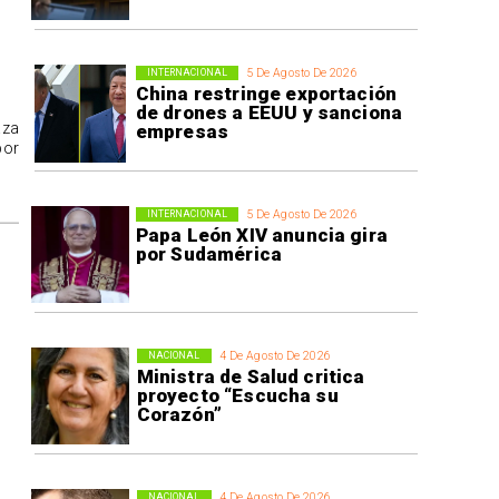
5 De Agosto De 2026
INTERNACIONAL
China restringe exportación
de drones a EEUU y sanciona
aza
empresas
por
5 De Agosto De 2026
INTERNACIONAL
Papa León XIV anuncia gira
por Sudamérica
4 De Agosto De 2026
NACIONAL
Ministra de Salud critica
proyecto “Escucha su
Corazón”
4 De Agosto De 2026
NACIONAL