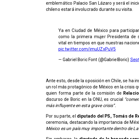
emblemático Palacio San Lázaro y será el inicio
chileno estará involucrado durante su visita.
Ya en Ciudad de México para particip
como la primera mujer Presidenta de su
vital en tiempos en que nuestras nacion
pic.twitter.com/imuUZxPuV5
— Gabriel Boric Font (@GabrielBoric)
Sep
Ante esto, desde la oposición en Chile, se ha 
un rol más protagónico de México en la crisis 
quien forma parte de la comisión de
Relacio
discurso de Boric en la ONU, es crucial
“comenz
más influyente en esta grave crisis”.
Por su parte, el
diputado del PS, Tomás de R
ceremonia, destacando la importancia de Méxi
México es un país muy importante dentro de La
Sin embargo, la
diputada de la bancada repub