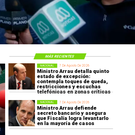
MÁS RECIENTES
7 De Agosto De 2026
NACIONAL
Ministro Arrau detalla quinto
estado de excepción:
contempla toques de queda,
restricciones y escuchas
telefónicas en zonas críticas
7 De Agosto De 2026
NACIONAL
Ministro Arrau defiende
secreto bancario y asegura
que Fiscalía logra levantarlo
en la mayoría de casos