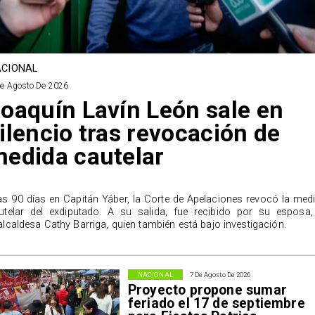
CIONAL
De Agosto De 2026
oaquín Lavín León sale en
ilencio tras revocación de
edida cautelar
as 90 días en Capitán Yáber, la Corte de Apelaciones revocó la med
utelar del exdiputado. A su salida, fue recibido por su esposa,
alcaldesa Cathy Barriga, quien también está bajo investigación.
NACIONAL
7 De Agosto De 2026
Proyecto propone sumar
feriado el 17 de septiembre