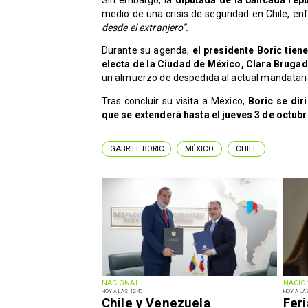
medio de una crisis de seguridad en Chile, e
desde el extranjero”.
Durante su agenda,
el presidente Boric tien
electa de la Ciudad de México, Clara Bruga
un almuerzo de despedida al actual mandatar
Tras concluir su visita a México,
Boric se diri
que se extenderá hasta el jueves 3 de octubr
GABRIEL BORIC
MÉXICO
CHILE
NACIONAL
NACIO
HOY A LAS 12:40
HOY A LAS
Chile y Venezuela
Fer