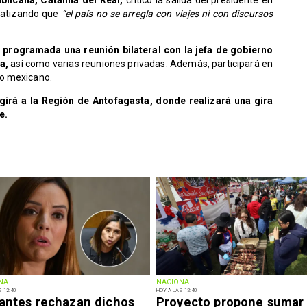
nfatizando que
“el país no se arregla con viajes ni con discursos
e programada una reunión bilateral con la jefa de gobierno
da,
así como varias reuniones privadas. Además, participará en
io mexicano.
girá a la Región de Antofagasta, donde realizará una gira
e.
NAL
NACIONAL
 12:40
HOY A LAS 12:40
iantes rechazan dichos
Proyecto propone sumar