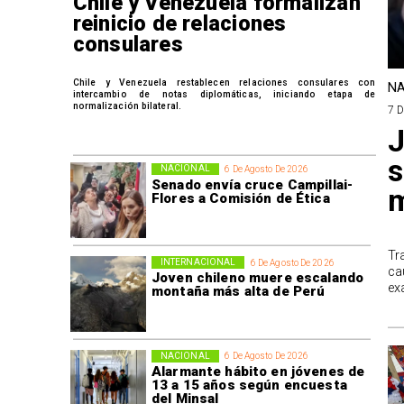
Chile y Venezuela formalizan
reinicio de relaciones
consulares
Chile y Venezuela restablecen relaciones consulares con
NA
intercambio de notas diplomáticas, iniciando etapa de
normalización bilateral.
7 
J
s
NACIONAL
6 De Agosto De 2026
Senado envía cruce Campillai-
m
Flores a Comisión de Ética
Tr
INTERNACIONAL
6 De Agosto De 2026
ca
Joven chileno muere escalando
ex
montaña más alta de Perú
NACIONAL
6 De Agosto De 2026
Alarmante hábito en jóvenes de
13 a 15 años según encuesta
del Minsal