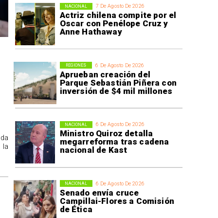
7 De Agosto De 2026
NACIONAL
Actriz chilena compite por el
Oscar con Penélope Cruz y
Anne Hathaway
6 De Agosto De 2026
REGIONES
Aprueban creación del
Parque Sebastián Piñera con
inversión de $4 mil millones
6 De Agosto De 2026
NACIONAL
Ministro Quiroz detalla
ida
megarreforma tras cadena
 la
nacional de Kast
6 De Agosto De 2026
NACIONAL
Senado envía cruce
Campillai-Flores a Comisión
de Ética