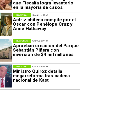
que Fiscalía logra levantarlo
en la mayoría de casos
NACIONAL
Hoy A Las 12:40
Actriz chilena compite por el
Oscar con Penélope Cruz y
Anne Hathaway
REGIONES
Ayer A Las 9:49
Aprueban creación del Parque
Sebastián Piñera con
inversión de $4 mil millones
NACIONAL
Ayer A Las 9:49
Ministro Quiroz detalla
megarreforma tras cadena
nacional de Kast