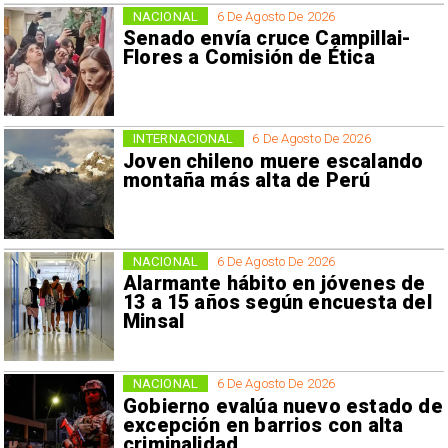
NACIONAL
6 De Agosto De 2026
Senado envía cruce Campillai-
Flores a Comisión de Ética
INTERNACIONAL
6 De Agosto De 2026
Joven chileno muere escalando
montaña más alta de Perú
NACIONAL
6 De Agosto De 2026
Alarmante hábito en jóvenes de
13 a 15 años según encuesta del
Minsal
NACIONAL
6 De Agosto De 2026
Gobierno evalúa nuevo estado de
excepción en barrios con alta
criminalidad