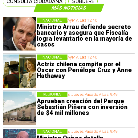
CONSULTA CIUDADANA
SUBDERE
MÁS NOTICIAS
NACIONAL
Ayer A Las 12:40
Ministro Arrau defiende secreto
bancario y asegura que Fiscalía
logra levantarlo en la mayoría de
casos
NACIONAL
Ayer A Las 12:40
Actriz chilena compite por el
Oscar con Penélope Cruz y Anne
Hathaway
REGIONES
El Jueves Pasado A Las 9:49
Aprueban creación del Parque
Sebastián Piñera con inversión
de $4 mil millones
NACIONAL
El Jueves Pasado A Las 9:49