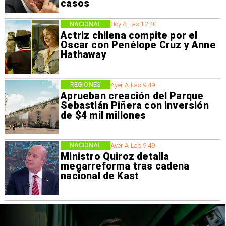
casos
NACIONAL
Hoy A Las 12:40
Actriz chilena compite por el
Oscar con Penélope Cruz y Anne
Hathaway
REGIONES
Ayer A Las 9:49
Aprueban creación del Parque
Sebastián Piñera con inversión
de $4 mil millones
NACIONAL
Ayer A Las 9:49
Ministro Quiroz detalla
megarreforma tras cadena
nacional de Kast