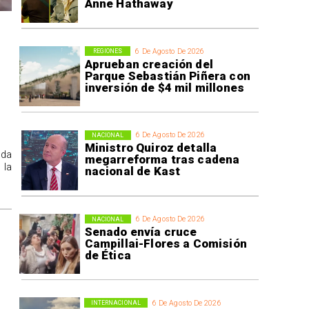
Anne Hathaway
6 De Agosto De 2026
REGIONES
Aprueban creación del
Parque Sebastián Piñera con
inversión de $4 mil millones
6 De Agosto De 2026
NACIONAL
Ministro Quiroz detalla
ida
megarreforma tras cadena
 la
nacional de Kast
6 De Agosto De 2026
NACIONAL
Senado envía cruce
Campillai-Flores a Comisión
de Ética
6 De Agosto De 2026
INTERNACIONAL