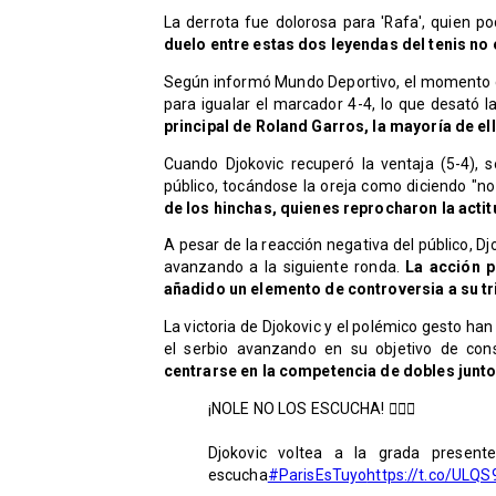
La derrota fue dolorosa para 'Rafa', quien po
duelo entre estas dos leyendas del tenis n
Según informó Mundo Deportivo, el momento co
para igualar el marcador 4-4, lo que desató la
principal de Roland Garros, la mayoría de el
Cuando Djokovic recuperó la ventaja (5-4), 
público, tocándose la oreja como diciendo "no
de los hinchas, quienes reprocharon la actit
A pesar de la reacción negativa del público, D
avanzando a la siguiente ronda.
La acción 
añadido un elemento de controversia a su tr
La victoria de Djokovic y el polémico gesto h
el serbio avanzando en su objetivo de con
centrarse en la competencia de dobles junto
¡NOLE NO LOS ESCUCHA! 👂🏻🤫
Djokovic voltea a la grada presen
escucha
#ParisEsTuyo
https://t.co/ULQS