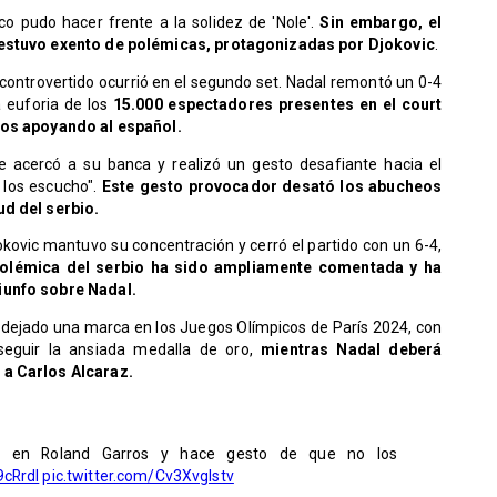
co pudo hacer frente a la solidez de 'Nole'.
Sin embargo, el
o estuvo exento de polémicas, protagonizadas por Djokovic
.
ntrovertido ocurrió en el segundo set. Nadal remontó un 0-4
 euforia de los
15.000 espectadores presentes en el court
los apoyando al español.
se acercó a su banca y realizó un gesto desafiante hacia el
 los escucho".
Este gesto provocador desató los abucheos
ud del serbio.
jokovic mantuvo su concentración y cerró el partido con un 6-4,
polémica del serbio ha sido ampliamente comentada y ha
iunfo sobre Nadal.
an dejado una marca en los Juegos Olímpicos de París 2024, con
seguir la ansiada medalla de oro,
mientras Nadal deberá
 a Carlos Alcaraz.
te en Roland Garros y hace gesto de que no los
9cRrdI
pic.twitter.com/Cv3XvgIstv