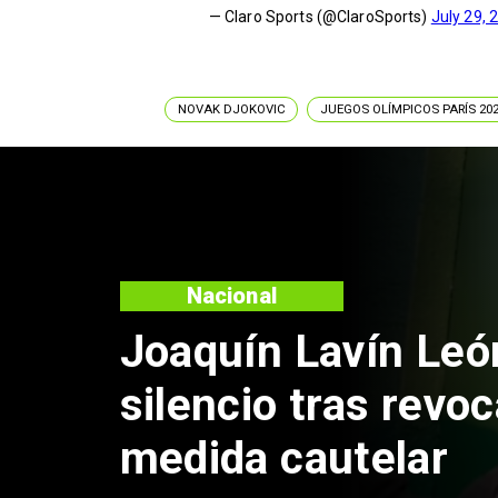
— Claro Sports (@ClaroSports)
July 29, 
NOVAK DJOKOVIC
JUEGOS OLÍMPICOS PARÍS 20
Nacional
Chile y Venezuela
reinicio de relacio
consulares