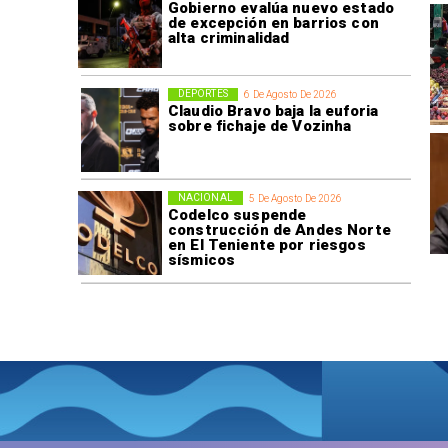
Gobierno evalúa nuevo estado
de excepción en barrios con
alta criminalidad
DEPORTES
6 De Agosto De 2026
Claudio Bravo baja la euforia
sobre fichaje de Vozinha
NACIONAL
5 De Agosto De 2026
Codelco suspende
construcción de Andes Norte
en El Teniente por riesgos
sísmicos