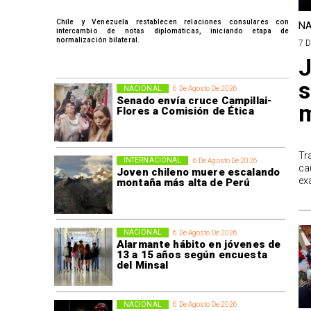
Chile y Venezuela restablecen relaciones consulares con
NA
intercambio de notas diplomáticas, iniciando etapa de
normalización bilateral.
7 
J
s
NACIONAL
6 De Agosto De 2026
Senado envía cruce Campillai-
m
Flores a Comisión de Ética
Tr
INTERNACIONAL
6 De Agosto De 2026
ca
Joven chileno muere escalando
ex
montaña más alta de Perú
NACIONAL
6 De Agosto De 2026
Alarmante hábito en jóvenes de
13 a 15 años según encuesta
del Minsal
NACIONAL
6 De Agosto De 2026