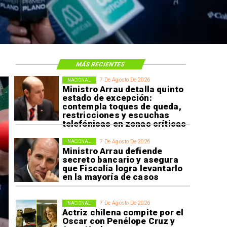
MÁS RECIENTES
7 De Agosto De 2026
NACIONAL
Ministro Arrau detalla quinto
estado de excepción:
contempla toques de queda,
restricciones y escuchas
telefónicas en zonas críticas
7 De Agosto De 2026
NACIONAL
Ministro Arrau defiende
secreto bancario y asegura
que Fiscalía logra levantarlo
en la mayoría de casos
7 De Agosto De 2026
NACIONAL
Actriz chilena compite por el
Oscar con Penélope Cruz y