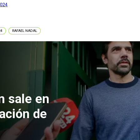
2024
24
RAFAEL NADAL
 formalizan
nes