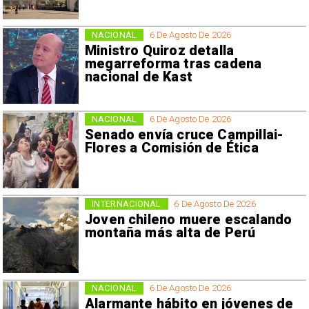
NACIONAL
6 De Agosto De 2026
Ministro Quiroz detalla
megarreforma tras cadena
nacional de Kast
NACIONAL
6 De Agosto De 2026
Senado envía cruce Campillai-
Flores a Comisión de Ética
INTERNACIONAL
6 De Agosto De 2026
Joven chileno muere escalando
montaña más alta de Perú
NACIONAL
6 De Agosto De 2026
Alarmante hábito en jóvenes de