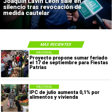
Joaquín Lavín León sale en
silencio tras revocación de
medida cautelar
MÁS RECIENTES
NACIONAL
Proyecto propone sumar feriado
el 17 de septiembre para Fiestas
Patrias
NACIONAL
IPC de julio aumenta 0,1% por
alimentos y vivienda