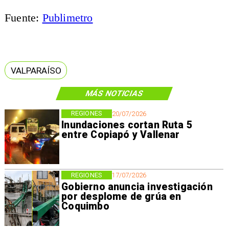
Fuente:
Publimetro
VALPARAÍSO
MÁS NOTICIAS
REGIONES
20/07/2026
Inundaciones cortan Ruta 5
entre Copiapó y Vallenar
REGIONES
17/07/2026
Gobierno anuncia investigación
por desplome de grúa en
Coquimbo