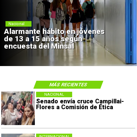
Nacional
Alarmante hábito en jóvenes
de 13 a 15 años según
encuesta del Minsal
MÁS RECIENTES
NACIONAL
Senado envía cruce Campillai-
Flores a Comisión de Ética
INTERNACIONAL