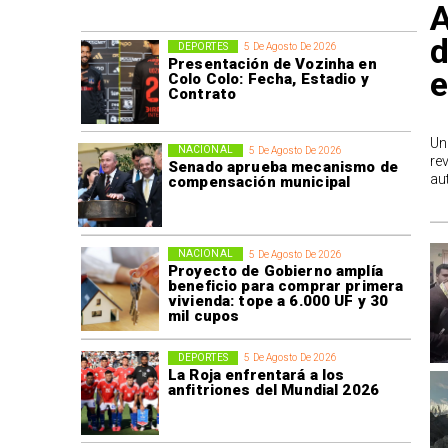
A
d
DEPORTES
5 De Agosto De 2026
Presentación de Vozinha en
e
Colo Colo: Fecha, Estadio y
Contrato
Un
NACIONAL
5 De Agosto De 2026
re
Senado aprueba mecanismo de
au
compensación municipal
NACIONAL
5 De Agosto De 2026
Proyecto de Gobierno amplía
beneficio para comprar primera
vivienda: tope a 6.000 UF y 30
mil cupos
DEPORTES
5 De Agosto De 2026
La Roja enfrentará a los
anfitriones del Mundial 2026