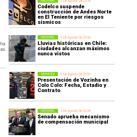
5 De Agosto De 2026
NACIONAL
Codelco suspende
construcción de Andes Norte
en El Teniente por riesgos
sísmicos
5 De Agosto De 2026
NACIONAL
Lluvias históricas en Chile:
 ha
ciudades alcanzan máximos
las
nunca vistos
5 De Agosto De 2026
DEPORTES
Presentación de Vozinha en
Colo Colo: Fecha, Estadio y
Contrato
5 De Agosto De 2026
NACIONAL
Senado aprueba mecanismo
de compensación municipal