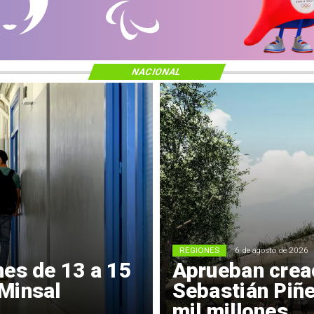
NACIONAL
REGIONES
6 de agosto de 2026
nes de 13 a 15
Aprueban crea
Minsal
Sebastián Piñe
mil millones