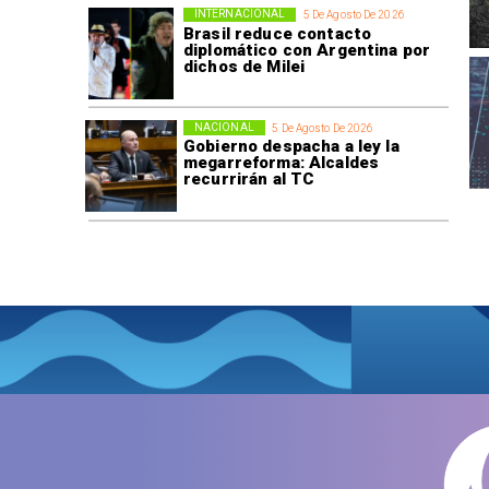
INTERNACIONAL
5 De Agosto De 2026
Brasil reduce contacto
diplomático con Argentina por
dichos de Milei
NACIONAL
5 De Agosto De 2026
Gobierno despacha a ley la
megarreforma: Alcaldes
recurrirán al TC