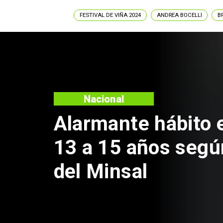
FESTIVAL DE VIÑA 2024
ANDREA BOCELLI
B
Regiones
Aprueban creación
Sebastián Piñera 
de $4 mil millones