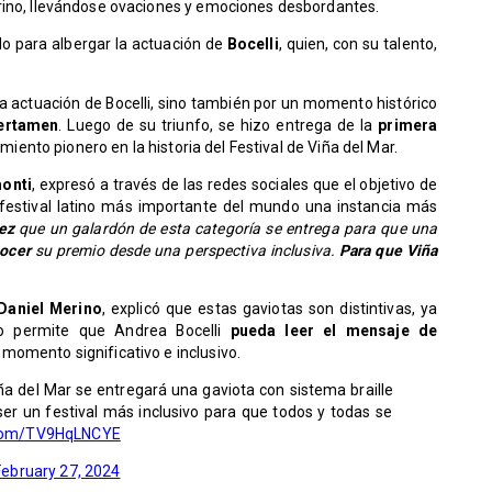
arino, llevándose ovaciones y emociones desbordantes.
do para albergar la actuación de
Bocelli
, quien, con su talento,
la actuación de Bocelli, sino también por un momento histórico
ertamen
. Luego de su triunfo, se hizo entrega de la
primera
imiento pionero en la historia del Festival de Viña del Mar.
onti
, expresó a través de las redes sociales que el objetivo de
l festival latino más importante del mundo una instancia más
vez
que un galardón de esta categoría se entrega para que una
nocer
su premio desde una perspectiva inclusiva.
Para que Viña
aniel Merino
, explicó que estas gaviotas son distintivas, ya
to permite que Andrea Bocelli
pueda leer el mensaje de
 momento significativo e inclusivo.
iña del Mar se entregará una gaviota con sistema braille
ser un festival más inclusivo para que todos y todas se
r.com/TV9HqLNCYE
February 27, 2024