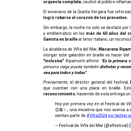
orquesta completa
, cautivó al público viñam
​El escenario de la Quinta Vergara fue reforza
logró robarse el corazón de los presentes.
​Sin embargo, la noche no solo se destacó por 
y emblemático en los
más de 60 años del c
Gaviota en braille
al tenor italiano, un reconoc
​La alcaldesa de Viña del Mar,
Macarena Ripam
otorgar este galardón en braille es hacer de
"inclusiva"
. Ripamonti afirmó:
"Es la primera 
persona ciega pueda también
disfrutar y reco
sea para todos y todas"
.
​Previamente, el director general del festival,
D
que cuentan con una placa en braille. Es
reconocimiento
, haciendo de esta entrega un
Hoy por primera vez en el Festival de V
👏🏽✨, una iniciativa que nos acerca a 
sientan parte de
#Viña2024
pic.twitte
— Festival de Viña del Mar (@elfestival)