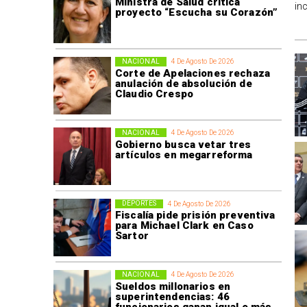
Ministra de Salud critica
in
proyecto “Escucha su Corazón”
NACIONAL
4 De Agosto De 2026
Corte de Apelaciones rechaza
anulación de absolución de
Claudio Crespo
NACIONAL
4 De Agosto De 2026
Gobierno busca vetar tres
artículos en megarreforma
DEPORTES
4 De Agosto De 2026
Fiscalía pide prisión preventiva
para Michael Clark en Caso
Sartor
NACIONAL
4 De Agosto De 2026
Sueldos millonarios en
superintendencias: 46
funcionarios ganan igual o más