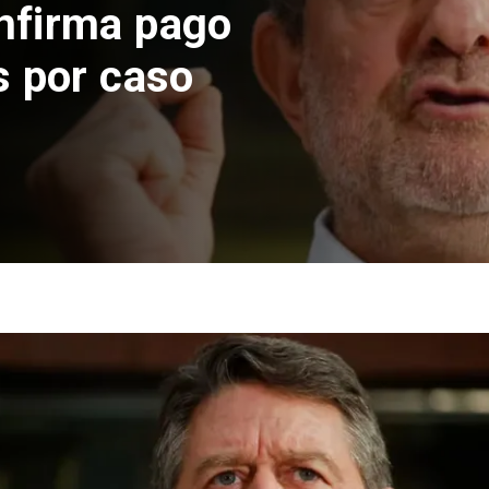
Codelco suspende cons
de Andes Norte en El T
por riesgos sísmicos