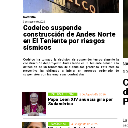
NACIONAL
5 de agosto de 2026
Codelco suspende
construcción de Andes Norte
en El Teniente por riesgos
sísmicos
Codelco ha tomado la decisión de suspender temporalmente la
construcción del proyecto Andes Norte en El Teniente debido a la
NA
detección de un fenómeno de sismicidad profunda. Esta medida
preventiva ha obligado a iniciar un proceso ordenado de
5 
suspensión con las empresas contratistas.
C
d
INTERNACIONAL
5 De Agosto De 2026
P
Papa León XIV anuncia gira por
Sudamérica
La
NACIONAL
4 De Agosto De 2026
re