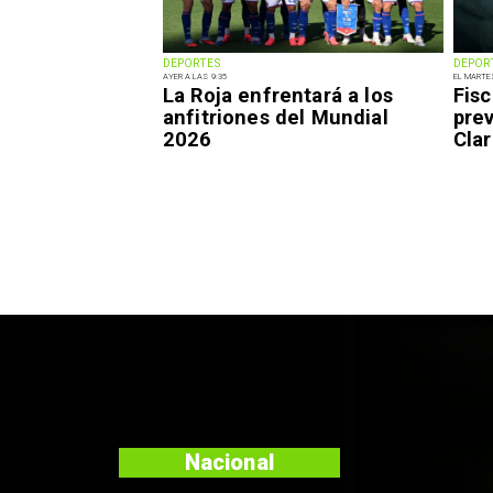
DEPORTES
DEPOR
AYER A LAS 9:35
EL MARTE
La Roja enfrentará a los
Fisc
anfitriones del Mundial
pre
2026
Clar