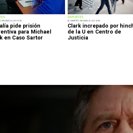
TES
DEPORTES
S PASADO A LAS 9:55
EL MARTES PASADO A LAS 9:55
alía pide prisión
Clark increpado por hinc
ventiva para Michael
de la U en Centro de
k en Caso Sartor
Justicia
Nacional