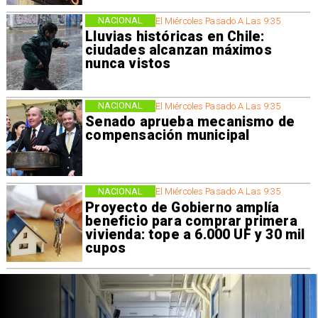
NACIONAL
El Miércoles Pasado A Las 9:35
Lluvias históricas en Chile:
ciudades alcanzan máximos
nunca vistos
NACIONAL
El Miércoles Pasado A Las 9:35
Senado aprueba mecanismo de
compensación municipal
NACIONAL
El Miércoles Pasado A Las 9:35
Proyecto de Gobierno amplía
beneficio para comprar primera
vivienda: tope a 6.000 UF y 30 mil
cupos