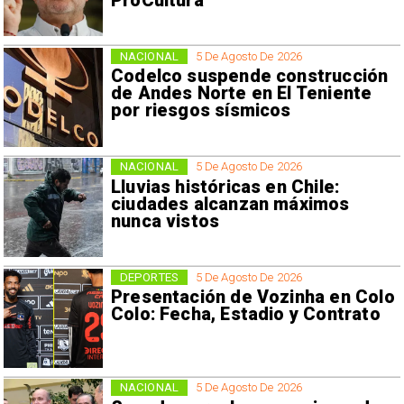
ProCultura
NACIONAL
5 De Agosto De 2026
Codelco suspende construcción
de Andes Norte en El Teniente
por riesgos sísmicos
NACIONAL
5 De Agosto De 2026
Lluvias históricas en Chile:
ciudades alcanzan máximos
nunca vistos
DEPORTES
5 De Agosto De 2026
Presentación de Vozinha en Colo
Colo: Fecha, Estadio y Contrato
NACIONAL
5 De Agosto De 2026