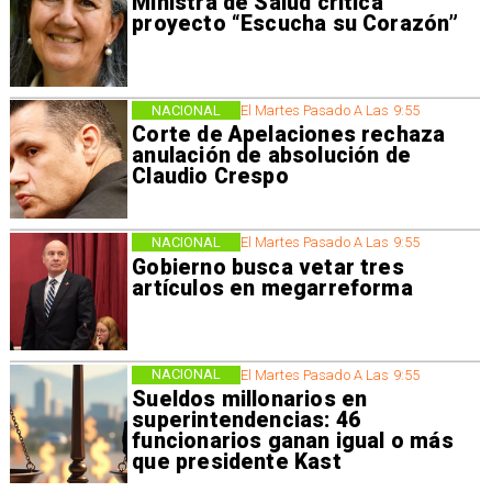
Ministra de Salud critica
proyecto “Escucha su Corazón”
NACIONAL
El Martes Pasado A Las 9:55
Corte de Apelaciones rechaza
anulación de absolución de
Claudio Crespo
NACIONAL
El Martes Pasado A Las 9:55
Gobierno busca vetar tres
artículos en megarreforma
NACIONAL
El Martes Pasado A Las 9:55
Sueldos millonarios en
superintendencias: 46
funcionarios ganan igual o más
que presidente Kast