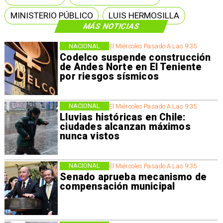
MINISTERIO PÚBLICO
LUIS HERMOSILLA
MÁS NOTICIAS
NACIONAL
El Miércoles Pasado A Las 9:35
Codelco suspende construcción
de Andes Norte en El Teniente
por riesgos sísmicos
NACIONAL
El Miércoles Pasado A Las 9:35
Lluvias históricas en Chile:
ciudades alcanzan máximos
nunca vistos
NACIONAL
El Miércoles Pasado A Las 9:35
Senado aprueba mecanismo de
compensación municipal