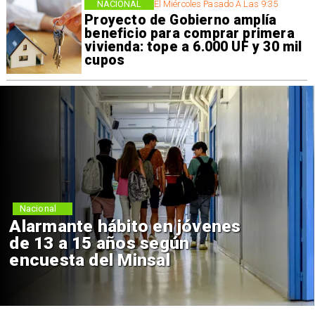
NACIONAL
El Miércoles Pasado A Las 9:35
Proyecto de Gobierno amplía
beneficio para comprar primera
vivienda: tope a 6.000 UF y 30 mil
cupos
Nacional
Alarmante hábito en jóvenes
de 13 a 15 años según
encuesta del Minsal