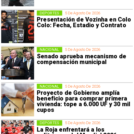
DEPORTES
5 De Agosto De 2026
Presentación de Vozinha en Colo
Colo: Fecha, Estadio y Contrato
NACIONAL
5 De Agosto De 2026
Senado aprueba mecanismo de
compensación municipal
NACIONAL
5 De Agosto De 2026
Proyecto de Gobierno amplía
beneficio para comprar primera
vivienda: tope a 6.000 UF y 30 mil
cupos
DEPORTES
5 De Agosto De 2026
La Roja enfrentará a los