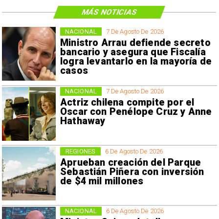
MÁS NOTICIAS
NACIONAL
7 De Agosto De 2026
Ministro Arrau defiende secreto
bancario y asegura que Fiscalía
logra levantarlo en la mayoría de
casos
NACIONAL
7 De Agosto De 2026
Actriz chilena compite por el
Oscar con Penélope Cruz y Anne
Hathaway
REGIONES
6 De Agosto De 2026
Aprueban creación del Parque
Sebastián Piñera con inversión
de $4 mil millones
NACIONAL
6 De Agosto De 2026