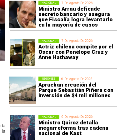
7 De Agosto De 2026
NACIONAL
Ministro Arrau defiende
secreto bancario y asegura
que Fiscalía logra levantarlo
en la mayoría de casos
7 De Agosto De 2026
NACIONAL
Actriz chilena compite por el
Oscar con Penélope Cruz y
Anne Hathaway
6 De Agosto De 2026
REGIONES
Aprueban creación del
Parque Sebastián Piñera con
inversión de $4 mil millones
6 De Agosto De 2026
NACIONAL
Ministro Quiroz detalla
ida
megarreforma tras cadena
 la
nacional de Kast