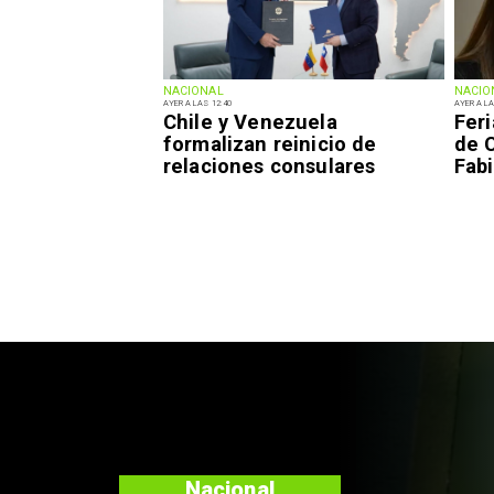
NACIONAL
NACIO
AYER A LAS 12:40
AYER A LA
Chile y Venezuela
Fer
formalizan reinicio de
de 
relaciones consulares
Fabi
Nacional