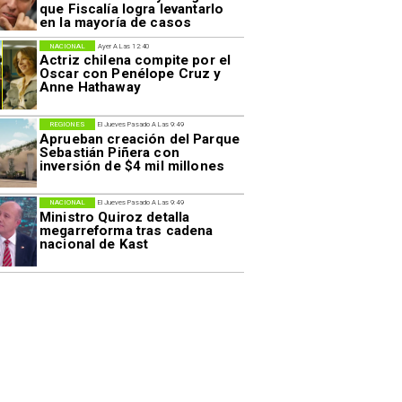
que Fiscalía logra levantarlo
en la mayoría de casos
NACIONAL
Ayer A Las 12:40
Actriz chilena compite por el
Oscar con Penélope Cruz y
Anne Hathaway
REGIONES
El Jueves Pasado A Las 9:49
Aprueban creación del Parque
Sebastián Piñera con
inversión de $4 mil millones
NACIONAL
El Jueves Pasado A Las 9:49
Ministro Quiroz detalla
megarreforma tras cadena
nacional de Kast