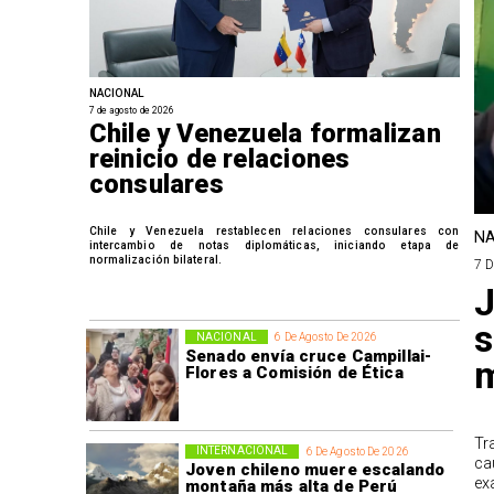
NACIONAL
7 de agosto de 2026
Chile y Venezuela formalizan
reinicio de relaciones
consulares
Chile y Venezuela restablecen relaciones consulares con
NA
intercambio de notas diplomáticas, iniciando etapa de
normalización bilateral.
7 
J
s
NACIONAL
6 De Agosto De 2026
Senado envía cruce Campillai-
m
Flores a Comisión de Ética
Tr
INTERNACIONAL
6 De Agosto De 2026
ca
Joven chileno muere escalando
ex
montaña más alta de Perú