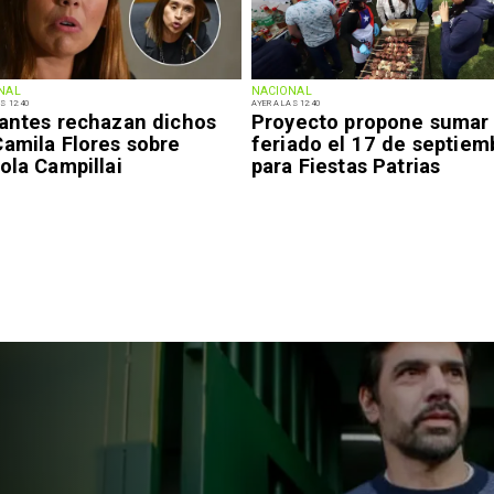
NAL
NACIONAL
S 12:40
AYER A LAS 12:40
iantes rechazan dichos
Proyecto propone sumar
Camila Flores sobre
feriado el 17 de septiem
ola Campillai
para Fiestas Patrias