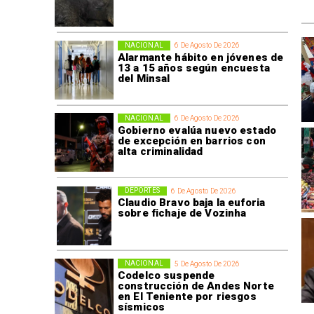
NACIONAL
6 De Agosto De 2026
Alarmante hábito en jóvenes de
13 a 15 años según encuesta
del Minsal
NACIONAL
6 De Agosto De 2026
Gobierno evalúa nuevo estado
de excepción en barrios con
alta criminalidad
DEPORTES
6 De Agosto De 2026
Claudio Bravo baja la euforia
sobre fichaje de Vozinha
NACIONAL
5 De Agosto De 2026
Codelco suspende
construcción de Andes Norte
en El Teniente por riesgos
sísmicos