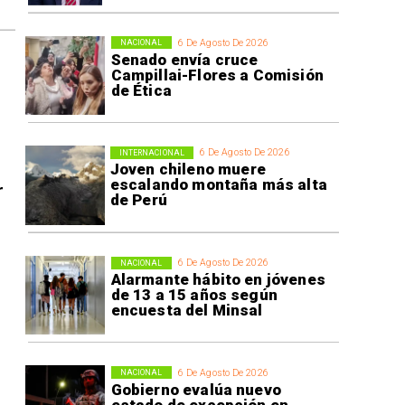
6 De Agosto De 2026
NACIONAL
Senado envía cruce
Campillai-Flores a Comisión
de Ética
6 De Agosto De 2026
INTERNACIONAL
Joven chileno muere
escalando montaña más alta
r
de Perú
6 De Agosto De 2026
NACIONAL
Alarmante hábito en jóvenes
de 13 a 15 años según
encuesta del Minsal
6 De Agosto De 2026
NACIONAL
Gobierno evalúa nuevo
estado de excepción en