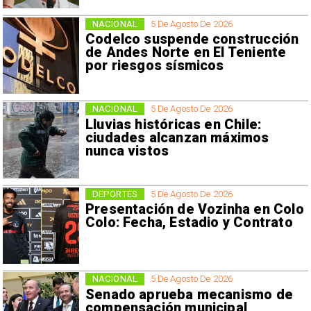
NACIONAL
5 De Agosto De 2026
Codelco suspende construcción
de Andes Norte en El Teniente
por riesgos sísmicos
NACIONAL
5 De Agosto De 2026
Lluvias históricas en Chile:
ciudades alcanzan máximos
nunca vistos
DEPORTES
5 De Agosto De 2026
Presentación de Vozinha en Colo
Colo: Fecha, Estadio y Contrato
NACIONAL
5 De Agosto De 2026
Senado aprueba mecanismo de
compensación municipal