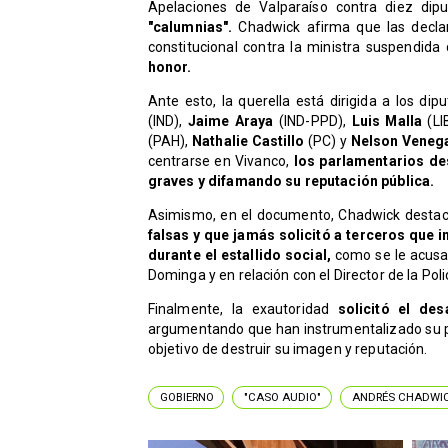
Apelaciones de Valparaíso contra diez dip
"calumnias".
Chadwick afirma que las declar
constitucional contra la ministra suspendida
honor.
Ante esto, la querella está dirigida a los di
(IND),
Jaime Araya
(IND-PPD),
Luis Malla
(LI
(PAH),
Nathalie Castillo
(PC) y
Nelson Veneg
centrarse en Vivanco,
los parlamentarios de
graves y difamando su reputación pública.
Asimismo, en el documento, Chadwick desta
falsas y que jamás solicitó a terceros que
durante el estallido social,
como se le acusa.
Dominga y en relación con el Director de la Poli
Finalmente, la exautoridad
solicitó el de
argumentando que han instrumentalizado su pod
objetivo de destruir su imagen y reputación.
GOBIERNO
"CASO AUDIO"
ANDRÉS CHADWI