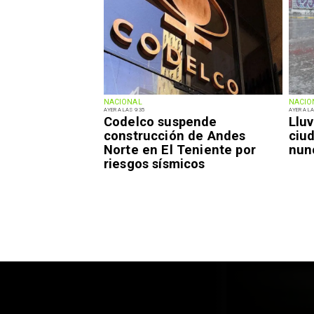
NACIONAL
NACIO
AYER A LAS 9:35
AYER A LA
Codelco suspende
Lluv
construcción de Andes
ciu
Norte en El Teniente por
nun
riesgos sísmicos