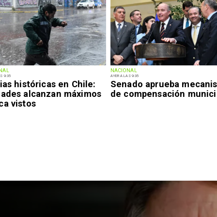
NAL
NACIONAL
S 9:35
AYER A LAS 9:35
ias históricas en Chile:
Senado aprueba mecani
dades alcanzan máximos
de compensación munici
ca vistos