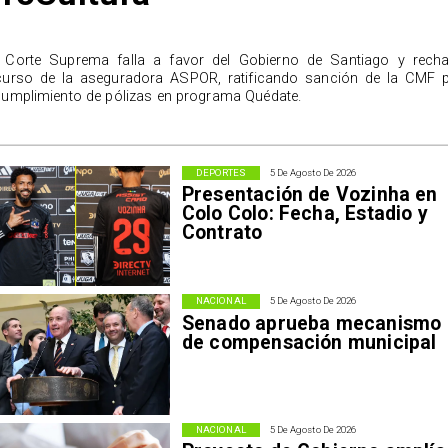
 Corte Suprema falla a favor del Gobierno de Santiago y rech
curso de la aseguradora ASPOR, ratificando sanción de la CMF 
cumplimiento de pólizas en programa Quédate.
DEPORTES
5 De Agosto De 2026
Presentación de Vozinha en
Colo Colo: Fecha, Estadio y
Contrato
NACIONAL
5 De Agosto De 2026
Senado aprueba mecanismo
de compensación municipal
NACIONAL
5 De Agosto De 2026