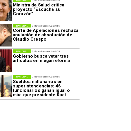
NACIONAL
El Martes Pasado A Las 9:55
Ministra de Salud critica
proyecto “Escucha su
Corazón”
NACIONAL
El Martes Pasado A Las 9:55
Corte de Apelaciones rechaza
anulación de absolución de
Claudio Crespo
NACIONAL
El Martes Pasado A Las 9:55
Gobierno busca vetar tres
artículos en megarreforma
NACIONAL
El Martes Pasado A Las 9:55
Sueldos millonarios en
superintendencias: 46
funcionarios ganan igual o
más que presidente Kast