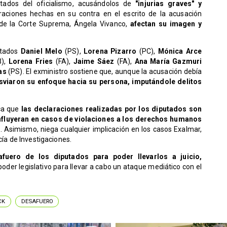
utados del oficialismo, acusándolos de
"injurias graves" y
aciones hechas en su contra en el escrito de la acusación
 de la Corte Suprema, Ángela Vivanco,
afectan su imagen y
putados
Daniel Melo
(PS),
Lorena Pizarro
(PC),
Mónica Arce
B),
Lorena Fries
(FA),
Jaime Sáez
(FA),
Ana María Gazmuri
as
(PS). El exministro sostiene que, aunque la acusación debía
sviaron su enfoque hacia su persona, imputándole delitos
ca que
las declaraciones realizadas por los diputados son
 influyeran en casos de violaciones a los derechos humanos
 Asimismo, niega cualquier implicación en los casos Exalmar,
cía de Investigaciones.
safuero de los diputados para poder llevarlos a juicio,
er legislativo para llevar a cabo un ataque mediático con el
CK
DESAFUERO