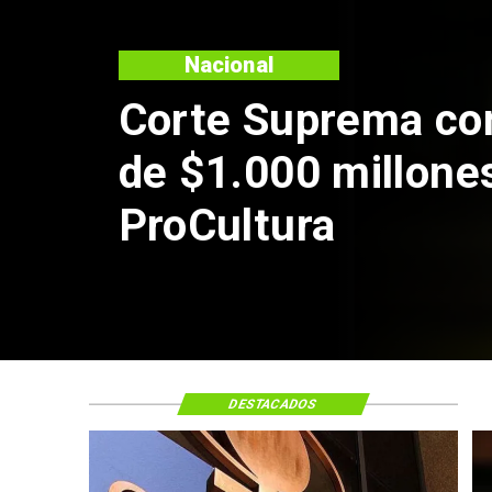
firma pago
 por caso
DESTACADOS