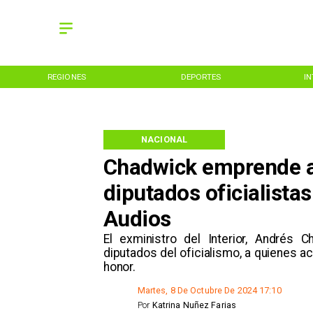
REGIONES
DEPORTES
I
NACIONAL
Chadwick emprende ac
diputados oficialista
Audios
​El exministro del Interior, Andrés 
diputados del oficialismo, a quienes a
honor.
Martes, 8 De Octubre De 2024 17:10
Por
Katrina Nuñez Farias