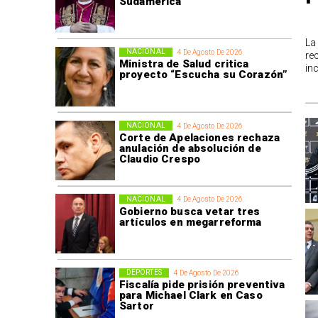
Sudamérica
La
NACIONAL
4 De Agosto De 2026
re
Ministra de Salud critica
in
proyecto “Escucha su Corazón”
NACIONAL
4 De Agosto De 2026
Corte de Apelaciones rechaza
anulación de absolución de
Claudio Crespo
NACIONAL
4 De Agosto De 2026
Gobierno busca vetar tres
artículos en megarreforma
DEPORTES
4 De Agosto De 2026
Fiscalía pide prisión preventiva
para Michael Clark en Caso
Sartor