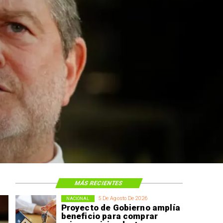
Nacional
Codelco suspende 
de Andes Norte en 
por riesgos sísmic
MÁS RECIENTES
5 De Agosto De 2026
NACIONAL
Proyecto de Gobierno amplía
beneficio para comprar