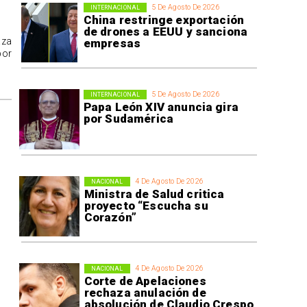
5 De Agosto De 2026
INTERNACIONAL
China restringe exportación
de drones a EEUU y sanciona
aza
empresas
por
5 De Agosto De 2026
INTERNACIONAL
Papa León XIV anuncia gira
por Sudamérica
4 De Agosto De 2026
NACIONAL
Ministra de Salud critica
proyecto “Escucha su
Corazón”
4 De Agosto De 2026
NACIONAL
Corte de Apelaciones
rechaza anulación de
absolución de Claudio Crespo